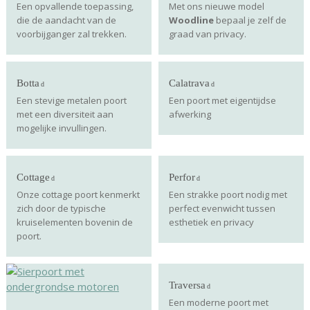
Een opvallende toepassing,
Met ons nieuwe model
die de aandacht van de
Woodline
bepaal je zelf de
voorbijganger zal trekken.
graad van privacy.
Botta
Calatrava
Een stevige metalen poort
Een poort met eigentijdse
met een diversiteit aan
afwerking
mogelijke invullingen.
Cottage
Perfor
Onze cottage poort kenmerkt
Een strakke poort nodig met
zich door de typische
perfect evenwicht tussen
kruiselementen bovenin de
esthetiek en privacy
poort.
Traversa
Een moderne poort met