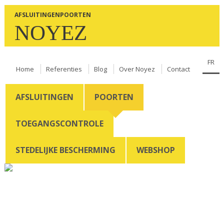
Overslaan en naar de inhoud gaan
AFSLUITINGEN
POORTEN
NOYEZ
FR
Home
Referenties
Blog
Over Noyez
Contact
AFSLUITINGEN
POORTEN
TOEGANGSCONTROLE
STEDELIJKE BESCHERMING
WEBSHOP