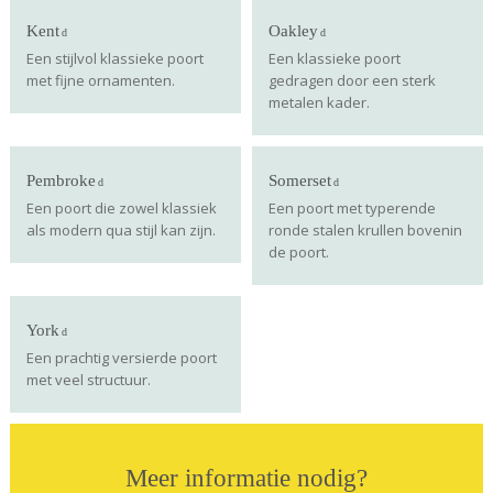
Kent
Oakley
Een stijlvol klassieke poort
Een klassieke poort
met fijne ornamenten.
gedragen door een sterk
metalen kader.
Pembroke
Somerset
Een poort die zowel klassiek
Een poort met typerende
als modern qua stijl kan zijn.
ronde stalen krullen bovenin
de poort.
York
Een prachtig versierde poort
met veel structuur.
Meer informatie nodig?