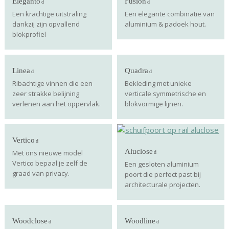
Eleganto
Fusion
Een krachtige uitstraling
Een elegante combinatie van
dankzij zijn opvallend
aluminium & padoek hout.
blokprofiel
Linea
Quadra
Ribachtige vinnen die een
Bekleding met unieke
zeer strakke belijning
verticale symmetrische en
verlenen aan het oppervlak.
blokvormige lijnen.
Vertico
Aluclose
Met ons nieuwe model
Vertico bepaal je zelf de
Een gesloten aluminium
graad van privacy.
poort die perfect past bij
architecturale projecten.
Woodclose
Woodline