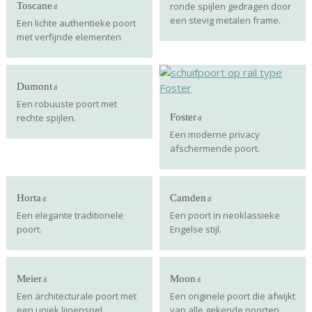
Toscane
ronde spijlen gedragen door
een stevig metalen frame.
Een lichte authentieke poort
met verfijnde elementen
Dumont
Een robuuste poort met
rechte spijlen.
Foster
Een moderne privacy
afschermende poort.
Horta
Camden
Een elegante traditionele
Een poort in neoklassieke
poort.
Engelse stijl.
Meier
Moon
Een architecturale poort met
Een originele poort die afwijkt
een uniek lijnenspel.
van alle gekende poorten.